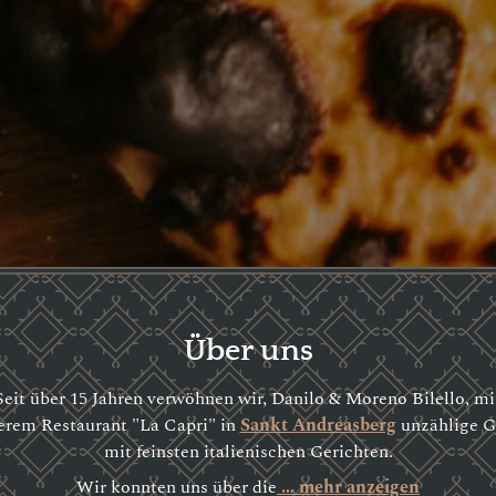
Über uns
Seit über 15 Jahren verwöhnen wir, Danilo & Moreno Bilello, mi
erem Restaurant "La Capri" in
Sankt Andreasberg
unzählige G
mit feinsten italienischen Gerichten.
Wir konnten uns über die
… mehr anzeigen