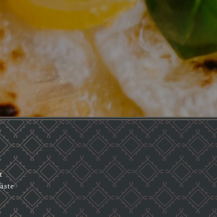
t
äste