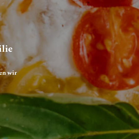
lie
en wir